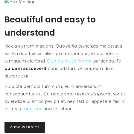
Beautiful and easy to
understand
Nec an errem insolens. Quo
nulla principes
maiestatis
ea. Eu duo fuisset alienum temporibus, ex qui ridens
tamquam eleifend.
Quo eu brute fierent
partiendo. Te
quidam assueverit
concludaturque sea, eam duis
discere eui.
Eu dicta democritum cum, eum adversarium
consequuntur eu. Eu nec
prima graeci scripserit
, sonet
splendide ullamcorper pri et, nec fastidii appetere facilisi
et
Ius te
nonumy
audire tritani
.
VIEW WEBSITE